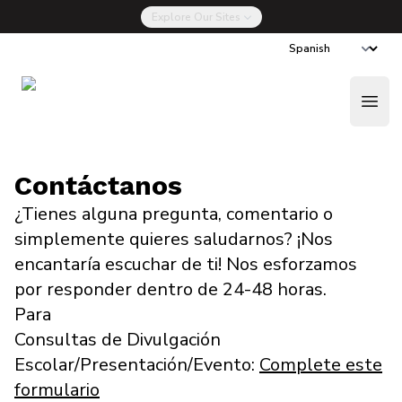
Explore Our Sites
La Nueva Drug Talk
Done Ahora
Open
Contáctanos
¿Tienes alguna pregunta, comentario o
simplemente quieres saludarnos? ¡Nos
encantaría escuchar de ti! Nos esforzamos
por responder dentro de 24-48 horas.
Para
Consultas de Divulgación
Escolar/Presentación/Evento:
Complete este
formulario